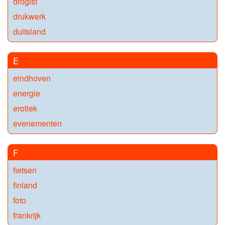
drogist
drukwerk
duitsland
E
eindhoven
energie
erotiek
evenementen
F
fietsen
finland
foto
frankrijk