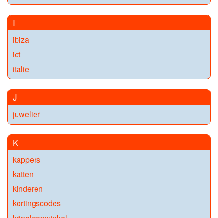
I
ibiza
ict
italie
J
juwelier
K
kappers
katten
kinderen
kortingscodes
kringloopwinkel