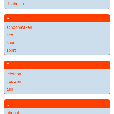
rijscholen
S
schoonmaken
seo
snus
sport
T
telefoon
trouwen
tuin
U
utrecht