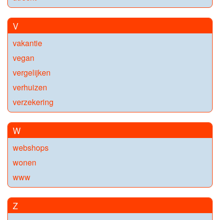
V
vakantie
vegan
vergelijken
verhuizen
verzekering
W
webshops
wonen
www
Z