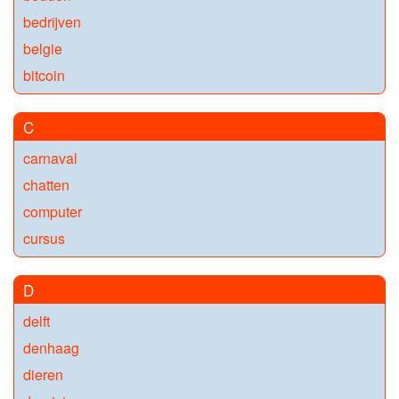
bedrijven
belgie
bitcoin
C
carnaval
chatten
computer
cursus
D
delft
denhaag
dieren