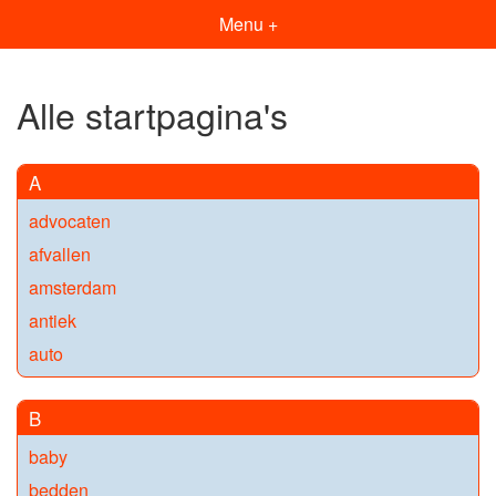
Menu +
Alle startpagina's
A
advocaten
afvallen
amsterdam
antiek
auto
B
baby
bedden