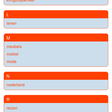
L
lenen
M
meubels
mobiel
mode
N
nederland
R
reizen