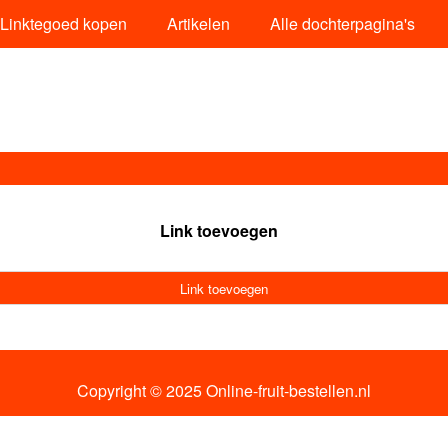
Linktegoed kopen
Artikelen
Alle dochterpagina's
Link toevoegen
Link toevoegen
Copyright © 2025 Online-fruit-bestellen.nl